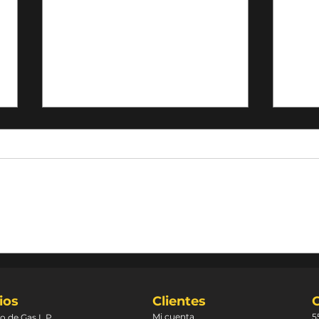
¿Sabes para qué sirve la
Cómo
válvula para cilindro de
adec
gas doméstico?
de 
ios
Clientes
Mi cuenta
5
o de Gas L.P.