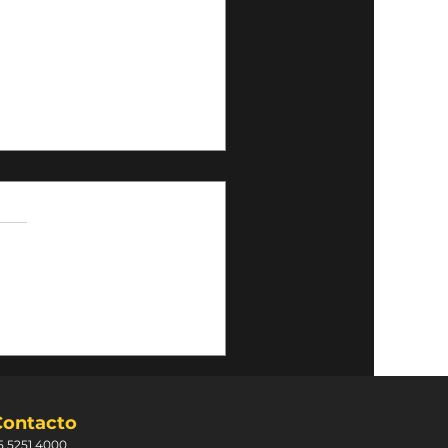
 elegir el lugar
uado para tu cilindro
gas
Contacto
5 5251 4000