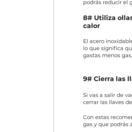
podrás reducir el g
8# Utiliza oll
calor
El acero inoxidabl
lo que significa q
gastas menos gas
9# Cierra las 
Si vas a salir de 
cerrar las llaves d
Con estas recomen
gas y que podrás ah