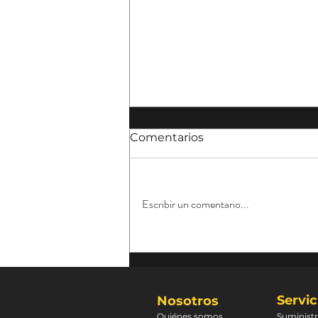
Comentarios
Escribir un comentario...
Cómo saber si aún le
queda gas a tu tanque
Servic
Nosotros
Quiénes somos
Suministr