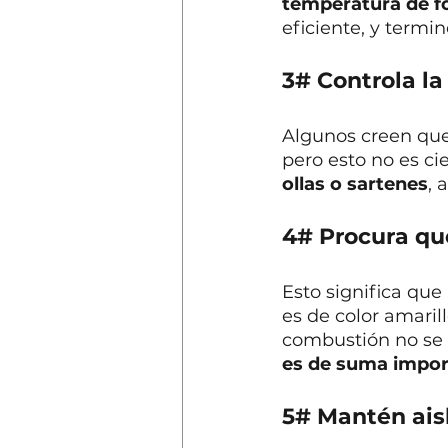
temperatura de f
eficiente, y termi
3# Controla la
Algunos creen que
pero esto no es cie
ollas o sartenes
, 
4# Procura que
Esto significa qu
es de color amarill
combustión no se 
es de suma impor
5# Mantén ais