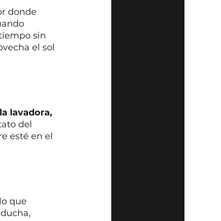
por donde 
uando 
tiempo sin 
vecha el sol 
la lavadora, 
ato del 
e esté en el 
lo que 
 ducha, 