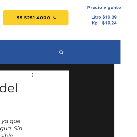
Precio vigente
Litro $10.39
55 5251 4000
Kg $19.24
MI CUENTA
del
 ya que 
gua. Sin 
ible: