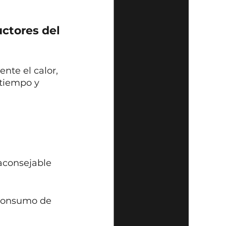
ctores del 
nte el calor, 
 tiempo y 
aconsejable 
consumo de 