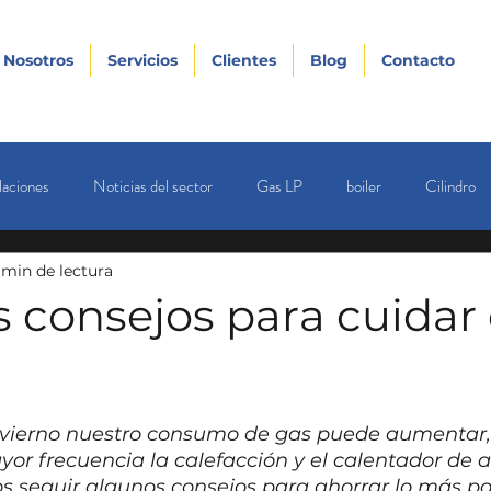
Nosotros
Servicios
Clientes
Blog
Contacto
laciones
Noticias del sector
Gas LP
boiler
Cilindro
 min de lectura
s consejos para cuidar 
nvierno nuestro consumo de gas puede aumentar,
or frecuencia la calefacción y el calentador de a
seguir algunos consejos para ahorrar lo más pos