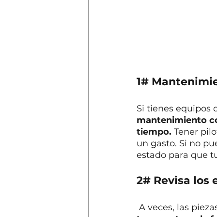
1# Mantenimie
Si tienes equipos 
mantenimiento con
tiempo.
 Tener pil
un gasto. Si no p
estado para que 
2# Revisa los 
 A veces, las piez