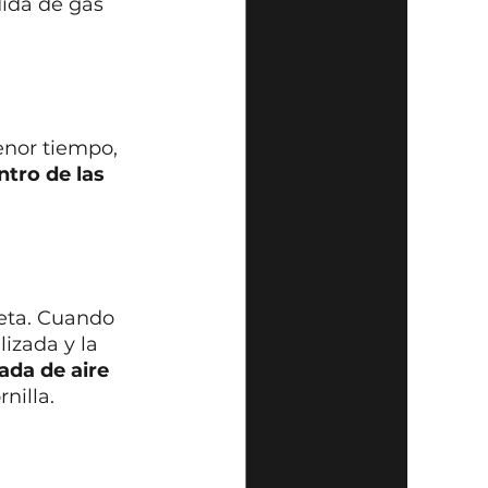
ida de gas 
enor tiempo, 
tro de las 
eta. Cuando 
izada y la 
ada de aire 
nilla.