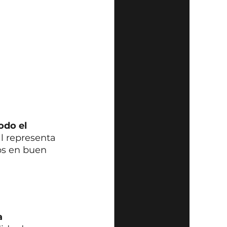
do el 
al representa 
os en buen 
a 